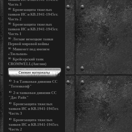
Часть 3
Бронезащита тяжелых
танков ИС и КВ.1941-1945гг.
Часть 2
Бронезащита тяжелых
танков ИС и КВ.1941-1945гг.
Часть 1
Легкие немецкие танки
Первой мировой войны
Миномет под именем
«Тюльпан»
Крейсерский танк
CROMWELL(Англия)
Свежие материалы
3-я Танковая дивизия СС
"Тотенкопф"
2-я танковая дивизия СС
"Дас Райх"
Бронезащита тяжелых
танков ИС и КВ.1941-1945гг.
Часть 3
Бронезащита тяжелых
танков ИС и КВ.1941-1945гг.
Часть 2