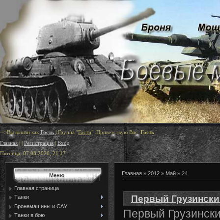
-->Вы вошли как
Гость
|
Группа
"
Гости
"
.Приветствую Вас
Гость
Главная
|
|
Регистрация
|
Вход
Пятница, 07.08.2026, 21:17
Главная
»
2012
»
Май
»
24
Меню
Главная страница
Первый Грузински
Танки
Бронемашины и САУ
Первый Грузински
Танки в бою