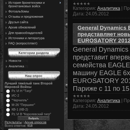
История бронетехники и
бронетанковых войск
Категория:
Аналитика
|
Пр
Фотоальбомы
Дата:
24.05.2012
Отзывы и предложения
Друзья сайта
General Dynamics 
Архив обновлений
Для правообладателей
представляет нов
Источники и литература
EUROSATORY 201
FAQ (вопрос/ответ)
General Dynamics
Категории раздела
представит вперв
Новости
[374]
семейства EAGLE,
Аналитика
[5]
машину EAGLE 6х
Наш опрос
EUROSATORY 2012
Лучший тяжёлый танк Второй
Париже с 11 по 15
Мировой Войны
Pz.VI Н "Тигр"
ИС-2
Категория:
Аналитика
|
Пр
"Черчилль"
М-26 "Першинг"
Дата:
24.05.2012
КВ-1 (КВ-2)
Pz.VI В "Королевский тигр"
Результаты
|
Архив опросов
Всего ответов:
918