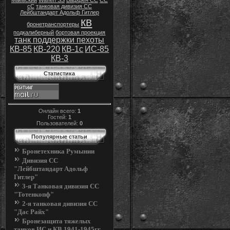
Маевский
Waffen SS
Ваффен СС
СС
cC
танковая дивизия СС
Лейбштандарт Адольф Гитлер
кв
бронетранспортеры
подкалиберный
бортовая проекция
танк поддержки пехоты
КВ-85
КВ-220
КВ-1с
ИС-85
КВ-3
Статистика
Онлайн всего:
1
Гостей:
1
Пользователей:
0
Популярные статьи
Бронетехника Румынии
Дивизия СС
"Лейбштандарт Адольф
Гитлер"
3-я Танковая дивизия СС
"Тотенкопф"
2-я танковая дивизия СС
"Дас Райх"
Бронезащита тяжелых
танков ИС и КВ.1941-1945гг.