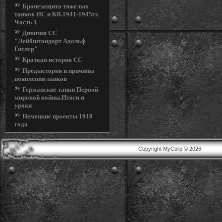
Бронезащита тяжелых
танков ИС и КВ.1941-1945гг.
Часть 1
Дивизия СС
"Лейбштандарт Адольф
Гитлер"
Краткая история СС
Предыстория и причины
появления танков
Германские танки Первой
мировой войны.Итоги и
уроки
Немецкие проекты 1918
года
Copyright MyCorp © 2026