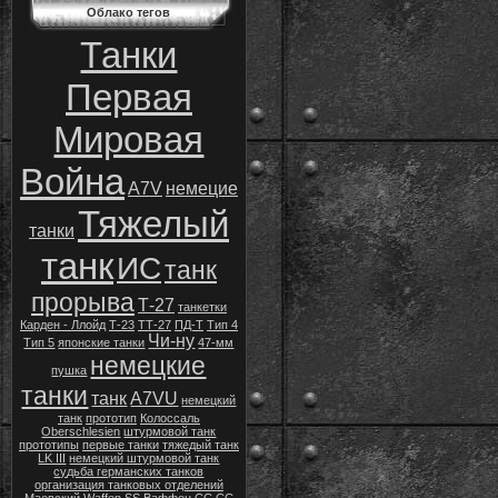
Облако тегов
Танки
Первая
Мировая
Война
A7V
немецие
Тяжелый
танки
танк
ИС
танк
прорыва
Т-27
танкетки
Карден - Ллойд
Т-23
ТТ-27
ПД-Т
Тип 4
Чи-ну
Тип 5
японские танки
47-мм
немецкие
пушка
танки
танк
A7VU
немецкий
танк
прототип
Колоссаль
Oberschlesien
штурмовой танк
прототипы
первые танки
тяжедый танк
LK III
немецкий штурмовой танк
судьба германских танков
организация танковых отделений