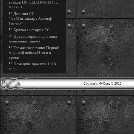
танков ИС и КВ.1941-1945гг.
Часть 1
Дивизия СС
"Лейбштандарт Адольф
Гитлер"
Краткая история СС
Предыстория и причины
появления танков
Германские танки Первой
мировой войны.Итоги и
уроки
Немецкие проекты 1918
года
Copyright MyCorp © 2026