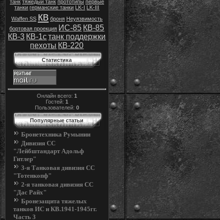
танк
тяжедый танк
прототипы
первые
танки
германские танки
LK-I
LK-III
кв
Waffen SS
броня
Неуязвимость
ИС-85
КВ-85
бортовая проекция
КВ-3
КВ-1с
танк поддержки
пехоты
КВ-220
Статистика
Онлайн всего:
1
Гостей:
1
Пользователей:
0
Популярные статьи
Бронетехника Румынии
Дивизия СС
"Лейбштандарт Адольф
Гитлер"
3-я Танковая дивизия СС
"Тотенкопф"
2-я танковая дивизия СС
"Дас Райх"
Бронезащита тяжелых
танков ИС и КВ.1941-1945гг.
Часть 3