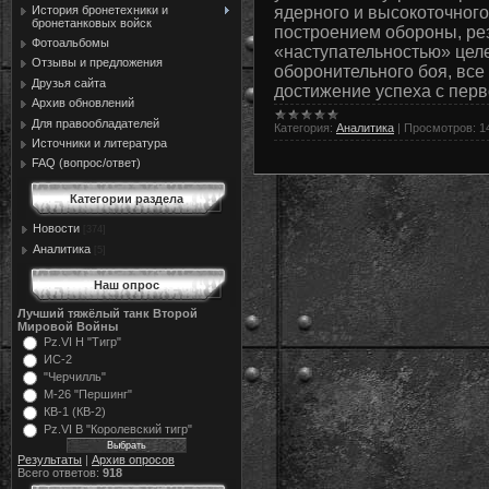
История бронетехники и
ядерного и высокоточног
бронетанковых войск
построением обороны, ре
Фотоальбомы
«наступательностью» цел
Отзывы и предложения
оборонительного боя, вс
Друзья сайта
достижение успеха с перв
Архив обновлений
Для правообладателей
Категория:
Аналитика
|
Просмотров:
1
Источники и литература
FAQ (вопрос/ответ)
Категории раздела
Новости
[374]
Аналитика
[5]
Наш опрос
Лучший тяжёлый танк Второй
Мировой Войны
Pz.VI Н "Тигр"
ИС-2
"Черчилль"
М-26 "Першинг"
КВ-1 (КВ-2)
Pz.VI В "Королевский тигр"
Результаты
|
Архив опросов
Всего ответов:
918