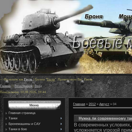
-->Вы вошли как
Гость
|
Группа
"
Гости
"
.Приветствую Вас
Гость
Главная
|
|
Регистрация
|
Вход
Понедельник, 10.08.2026, 10:44
Главная
»
2012
»
Август
»
04
Меню
Главная страница
Нужна ли современному та
Танки
Бронемашины и САУ
В современных условиях,
Танки в бою
усложняется угрозой при