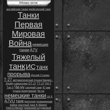
Облако тегов
английские танки
крейсерский танк
Танки
Первая
Мировая
Война
немецие
танки
A7V
Тяжелый
танк
ИС
танк
прорыва
Иосиф Сталин
Т-27
автоматическая пушка
Карден -
Ллойд
самоходка
ОТ-27
ТТ-27
ПД-Т
Чи-ну
Тип 5
средний танк
47-мм
пушка
вооружение
Чи-ха
немецкие танки
LK II
A7VU
танк
прототип
позиционная
война
опытный танк
K-Wagen
Oberschlesien
немецкий штурмовой