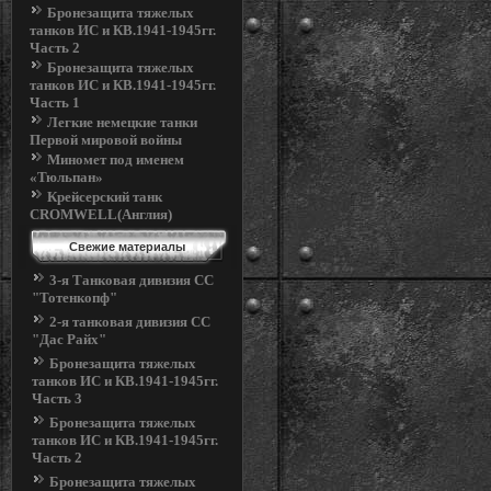
Бронезащита тяжелых
танков ИС и КВ.1941-1945гг.
Часть 2
Бронезащита тяжелых
танков ИС и КВ.1941-1945гг.
Часть 1
Легкие немецкие танки
Первой мировой войны
Миномет под именем
«Тюльпан»
Крейсерский танк
CROMWELL(Англия)
Свежие материалы
3-я Танковая дивизия СС
"Тотенкопф"
2-я танковая дивизия СС
"Дас Райх"
Бронезащита тяжелых
танков ИС и КВ.1941-1945гг.
Часть 3
Бронезащита тяжелых
танков ИС и КВ.1941-1945гг.
Часть 2
Бронезащита тяжелых